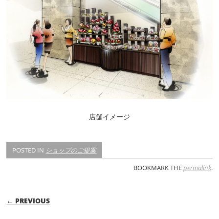
店舗イメージ
POSTED IN
ショップのご提案
BOOKMARK THE
permalink
.
POST NAVIGATION
← PREVIOUS